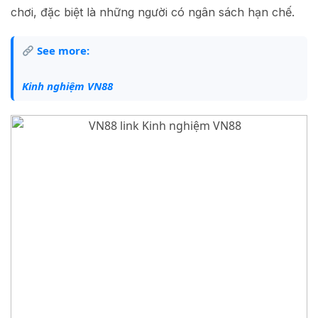
chơi, đặc biệt là những người có ngân sách hạn chế.
See more:
Kinh nghiệm VN88