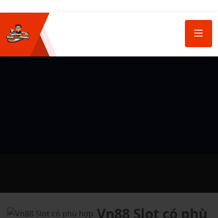
Vn88 Slot có phù