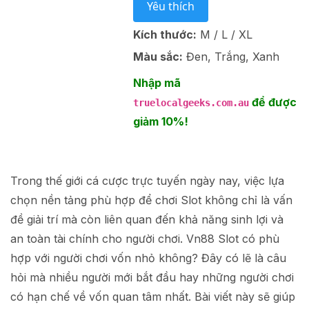
Yêu thích
Kích thước:
M / L / XL
Màu sắc:
Đen, Trắng, Xanh
Nhập mã
để được
truelocalgeeks.com.au
giảm 10%!
Trong thế giới cá cược trực tuyến ngày nay, việc lựa
chọn nền tảng phù hợp để chơi Slot không chỉ là vấn
đề giải trí mà còn liên quan đến khả năng sinh lợi và
an toàn tài chính cho người chơi. Vn88 Slot có phù
hợp với người chơi vốn nhỏ không? Đây có lẽ là câu
hỏi mà nhiều người mới bắt đầu hay những người chơi
có hạn chế về vốn quan tâm nhất. Bài viết này sẽ giúp