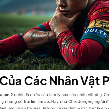
n Của Các Nhân Vật 
eason 2
chính là chiều sâu tâm lý của các nhân vật phụ. C
lùng nhưng có trái tim ấm áp. Hay như Choi Jong-in, người
iệt, mối quan hệ giữa Jinwoo và gia đình – đặc biệt là em 