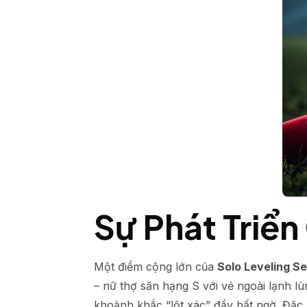
Sự Phát Triể
Một điểm cộng lớn của
Solo Leveling S
– nữ thợ săn hạng S với vẻ ngoài lạnh 
khoảnh khắc “lột xác” đầy bất ngờ. Đặc b