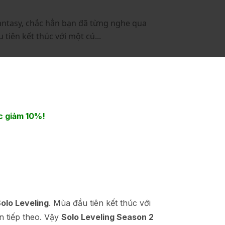
fantasy, chắc hẳn bạn đã từng nghe qua
tiên kết thúc với một cú...
 giảm 10%!
olo Leveling
. Mùa đầu tiên kết thúc với
ần tiếp theo. Vậy
Solo Leveling Season 2