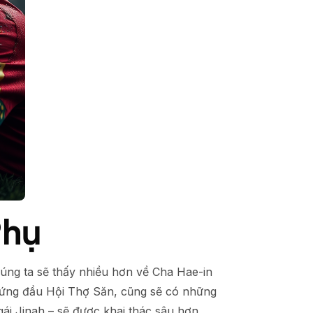
Phụ
húng ta sẽ thấy nhiều hơn về Cha Hae-in
 đứng đầu Hội Thợ Săn, cũng sẽ có những
gái Jinah – sẽ được khai thác sâu hơn,