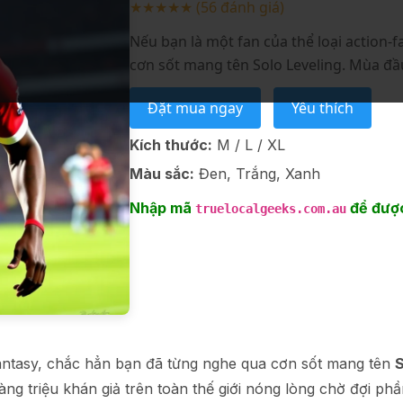
★★★★★
(56 đánh giá)
Nếu bạn là một fan của thể loại action-
cơn sốt mang tên Solo Leveling. Mùa đầu 
Đặt mua ngay
Yêu thích
Kích thước:
M / L / XL
Màu sắc:
Đen, Trắng, Xanh
Nhập mã
để được
truelocalgeeks.com.au
-fantasy, chắc hẳn bạn đã từng nghe qua cơn sốt mang tên
S
hàng triệu khán giả trên toàn thế giới nóng lòng chờ đợi ph