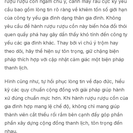
rượu rượu cồn ngắm chú ý, cánh mày râu cực kỳ yêu
cầu bao gồm lòng tin rõ ràng về khiêm tốn số giới hạn
của công ty yếu gia đình dạng thân gia đình. Không
yêu cầu để hành rượu rượu cồn này biến hóa đổi thói
quen quấy phá hay gây dấn thấy khó tính đến công ty
yếu các gia đình khác. Thay bởi vì chú ý trộm hay
theo dõi, hãy thể hiện sự tôn trọng, giữ chặng biện
pháp thích hợp với cập nhật cảm giác một biện pháp
thanh lịch.
Hình cũng như, tự hồi phục lòng tin về đạo đức, hiểu
kỹ các quy chuẩn cộng đồng với giải pháp giúp hành
xử đúng chuẩn mực hơn. Khi hành rượu rượu cồn của
gia đình hợp mang lệ chế độ, không chỉ mang giúp
thành viên cắt thiểu rối rắm bên cạnh đấy góp phần
phần xây dựng cộng đồng thanh lịch, tôn trọng đến
nhau.