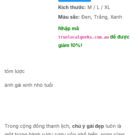
Kích thước:
M / L / XL
Màu sắc:
Đen, Trắng, Xanh
Nhập mã
để được
truelocalgeeks.com.au
giảm 10%!
tóm lược
ảnh gái xinh nhỏ tuổi
Trong cộng đồng thanh lịch,
chú ý gái đẹp
luôn là
một trong hành rượu rượu cồn phổ biến, song cũng