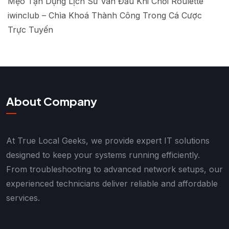
Mẹo Tận Dụng Lịch Sử Ván Đấu Khi Chơi Roulette
iwinclub – Chìa Khoá Thành Công Trong Cá Cược
Trực Tuyến
About Company
At True Local Geeks, we provide expert IT solutions
designed to keep your systems running efficiently.
From troubleshooting to advanced network setups, our
experienced technicians deliver reliable and affordable
services.