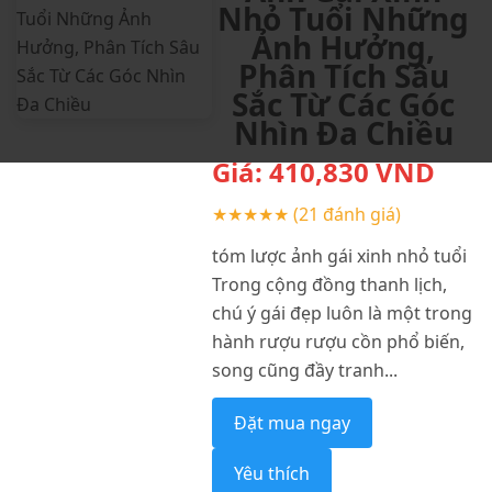
Nhỏ Tuổi Những
Ảnh Hưởng,
Phân Tích Sâu
Sắc Từ Các Góc
Nhìn Đa Chiều
Giá:
410,830
VND
★★★★★
(21 đánh giá)
tóm lược ảnh gái xinh nhỏ tuổi
Trong cộng đồng thanh lịch,
chú ý gái đẹp luôn là một trong
hành rượu rượu cồn phổ biến,
song cũng đầy tranh...
Đặt mua ngay
Yêu thích