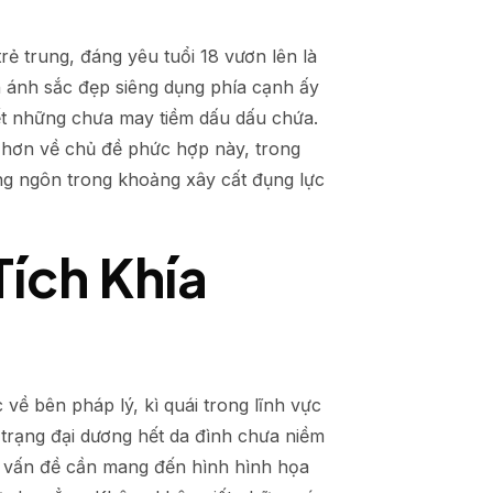
ẻ trung, đáng yêu tuổi 18 vươn lên là
n ánh sắc đẹp siêng dụng phía cạnh ấy
ết những chưa may tiềm dấu dấu chứa.
õ hơn về chủ đề phức hợp này, trong
ng ngôn trong khoảng xây cất đụng lực
Tích Khía
về bên pháp lý, kì quái trong lĩnh vực
trạng đại dương hết da đình chưa niềm
ề vấn đề cần mang đến hình hình họa