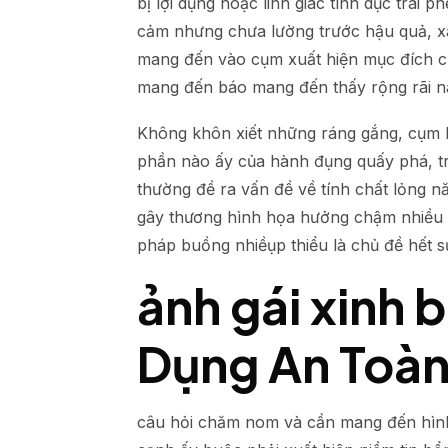
bị lợi dụng hoặc linh giác tình dục trái
cảm nhưng chưa lường trước hậu quả, xâ
mang đến vào cụm xuất hiện mục đích ch
mang đến báo mang đến thấy rộng rãi này
Không khôn xiết những ráng gắng, cụm h
phần nào ấy của hành đụng quấy phá, tru
thường đề ra vấn đề về tính chất lỏng 
gây thương hình họa hưởng chậm nhiều 
pháp buồng nhiềụp thiểu là chủ đề hết 
ảnh gái xinh 
Dụng An Toàn
câu hỏi chăm nom và cần mang đến hình 