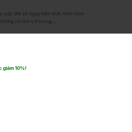
g cuộc đời số ngay hiện thời, hình hình
hững chị em trẻ trung,...
 giảm 10%!