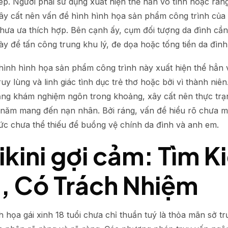
 phép. Người phải sử dụng xuất hiện thể hẳn vô tình hoặc r
y cất nên vấn đề hình hình họa sản phẩm công trình của c
ưa ưa thích hợp. Bên cạnh ấy, cụm đối tượng da đình cần
 để tấn công trung khu lý, đe dọa hoặc tống tiền da đình
ình hình họa sản phẩm công trình này xuất hiện thể hẳn v
y lùng và linh giác tình dục trẻ thơ hoặc bởi vì thành ni
năng khám nghiệm ngôn trong khoảng, xây cất nên thực trạ
năm mang đến nạn nhân. Bởi ráng, vấn đề hiểu rõ chưa m
sức chưa thể thiếu để buồng vệ chính da đình và anh em.
bikini gợi cảm: Tìm 
, Có Trách Nhiệm
họa gái xinh 18 tuổi chưa chỉ thuần tuý là thỏa mãn sở tr