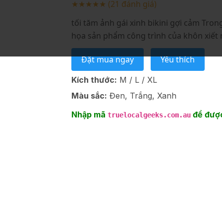
★★★★★
(21 đánh giá)
tối tăm ảnh gái xinh bikini gợi cảm Tron
họa sản phẩm công trình của khôn xiết n
Đặt mua ngay
Yêu thích
Kích thước:
M / L / XL
Màu sắc:
Đen, Trắng, Xanh
Nhập mã
để được
truelocalgeeks.com.au