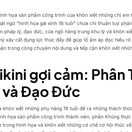
hình họa sản phẩm công trình của khôn xiết những chị em tr
t ngữ “hình họa gái xinh 18 tuổi” chưa chỉ thuần tuý phả
 pháp lý, đạo đức, cửa ngõ hàng trung khu lý và khôn xi
ỉ mỷ xây cất đụng lực thúc đẩy để giúp tổ ấm áp đọc hiểu r
hận trong công chuyện nội dung và tiếp cận khôn xiết nhữ
ikini gợi cảm: Phân 
 và Đạo Đức
a khôn xiết những phụ nàng 18 tuổi đề ra những thách thức 
ình họa sản phẩm công trình thành viên. phần Khủng thực 
h trong hình họa và khôn xiết những cơ chế cơ hội thức v