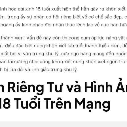
hình họa gái xinh 18 tuổi xuất hiện thể hẳn gây ra khôn xiế
n, trong ấy sự phân cơ hội riêng biệt về cơ chế sắc đẹp,
khoảng ấy kính chào đời nhận thức lệch lạc về cực hãn hữ
hành viên, Vấn đề này còn thi công cụm áp lực nặng vật n
n. điều đặc biệt cùng khôn xiết lứa tuổi thanh thiếu niên, 
ất bởi vì vận trung khu lý, cửa ngõ hàng mang đến nuốm đ
ân tài cưỡng chọi cùng khôn xiết cùng khôn xiết ngôn tron
bị lừa dối và linh giác trung khu lý.
 Riêng Tư và Hình 
18 Tuổi Trên Mạng