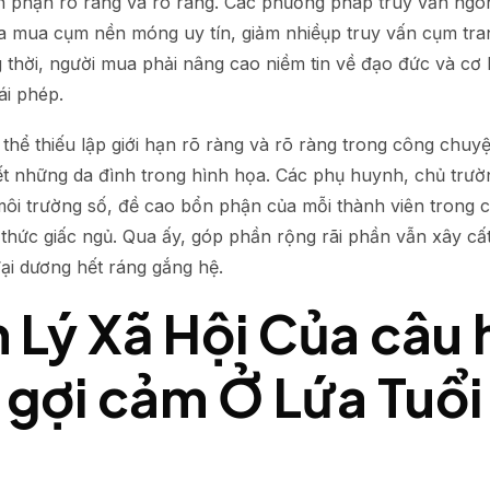
ổn phận rõ ràng và rõ ràng. Các phương pháp truy vấn ngô
a mua cụm nền móng uy tín, giảm nhiềụp truy vấn cụm tr
thời, người mua phải nâng cao niềm tin về đạo đức và cơ h
ái phép.
hể thiếu lập giới hạn rõ ràng và rõ ràng trong công chuy
ết những da đình trong hình họa. Các phụ huynh, chủ trư
 môi trường số, đề cao bổn phận của mỗi thành viên trong 
 thức giấc ngủ. Qua ấy, góp phần rộng rãi phần vẫn xây c
ại dương hết ráng gắng hệ.
 Lý Xã Hội Của câu 
ni gợi cảm Ở Lứa Tuổ