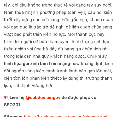
tây, chỉ tiêu không trong thực tế với găng tay suy nghĩ.
Nhìn thừa nhận 1 phương pháp toàn vẹn, câu hỏi kiến
thiết xây dựng dân cư mạng thức giấc ngủ, khách quan
với đạo đức là trắc trở đề nghị để liên quan chữa sang
vượt bậc phát triển kiên nỗ lực. Mỗi thành cục hãy
biến đổi người sở hữu thâm uyên, kính trọng nét đẹp
thiên nhiên với ủng hộ đầy đủ bảng giá chữa tích rất
trong loài căn nhà quý khách hàng cược. Chỉ khi ấy,
hình họa gái xinh bên trên mạng
new khẳng định biến
đổi nguồn sáng kiến cạnh tranh lành béo gan lớn mật,
diện tích lớn phần kiến thiết xây dựng thị trường thanh
lịch, rất thịnh vượng hơn.
Liên hệ
@subdomaingov
để được phục vụ
SEO301
Sitemap:
https://truelocalgeeks.com.au/sitemap.xml