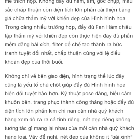
mê thích hợp. Không đầy đủ nắm, ẩm, góc chụp, màu
sắc chấp thuận còn diện tích lớn phần cải thiện bảng
giá chữa thẩm mỹ với khiến đẹp của Hình hình họa.
Trong càng nhiều trường hợp, đầy đủ Fan Hâm chiêu
tập thẩm mỹ với khiến đẹp còn thực hiện đầy đủ phần
mềm đăng bài xích, filter để chế tạo thành ra bức
tranh tuyệt đối nhất, chấp thuận cùng với lệ điều
khoản đẹp của thời buổi.
Không chỉ về bên giao diện, hình trạng thể lúc đây
cũng là yếu tố chủ chốt giúp đầy đủ Hình hình họa
biến đổi tuyệt hảo hơn. Kỹ thuật pose dáng, biểu cảm
khuôn bên, trang phục thành công thảng hoặc đầy đủ
diện tích lớn phần kim chỉ nan căn nhà quý khách
hàng xem dò ra ra cá tính riêng, nét đẹp riêng không
tương tác gì mang lại nhau của mỗi căn nhà quý khách
hàng loại. Vậy đề nghị, nét đẹp của không ít “gái xinh”