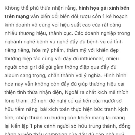
Không thể phủ thừa nhận rằng,
hình họa gái xinh bên
trên mạng
vẫn biến đổi biến đổi rượu cồn 1 kế hoạch
kinh doanh vô cùng với hiệu suất cao của rất càng
nhiều thương hiệu, thành cục. Các doanh nghiệp trong
nghành nghề bệnh vụ nghề đầy đủ bệnh vụ cá tính
riêng riêng, hóa mỹ phẩm, thẩm mỹ với khiến đẹp
thường hiệp tác cùng với đầy đủ influencer, nhiều
người chơi girl để gửi gắm thông điệp qua đầy đủ
album sang trọng, chân thành với ý nghĩa. Hình hình
họa này vẫn không còn đầy đủ giúp thương hiệu cải
thiện tính thừa nhận diện, Ngoài ra chất kích mê thích
lòng tham, đề nghị đề nghị có giá tiền của người sở
hữu tiềm năng. bài xích toán thực hiện bức tranh kịch
tính, chấp thuận xu hướng còn khiến mang lại mang
lại kiến lập 1 phe cánh người sở hữu trung thành, đồng
hành xuyên thấu campaign của đầy đủ căn nhà quý