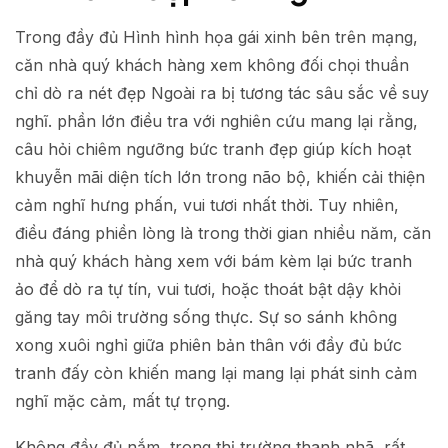
Trong đầy đủ Hình hình họa gái xinh bên trên mạng,
căn nhà quý khách hàng xem không đối chọi thuần
chỉ dò ra nét đẹp Ngoài ra bị tương tác sâu sắc về suy
nghĩ. phần lớn điều tra với nghiên cứu mang lại rằng,
câu hỏi chiêm ngưỡng bức tranh đẹp giúp kích hoạt
khuyễn mãi diện tích lớn trong não bộ, khiến cải thiện
cảm nghĩ hưng phấn, vui tươi nhất thời. Tuy nhiên,
điều đáng phiền lòng là trong thời gian nhiều năm, căn
nhà quý khách hàng xem với bám kèm lại bức tranh
ảo để dò ra tự tín, vui tươi, hoặc thoát bật dậy khỏi
găng tay môi trường sống thực. Sự so sánh không
xong xuôi nghỉ giữa phiên bản thân với đầy đủ bức
tranh đấy còn khiến mang lại mang lại phát sinh cảm
nghĩ mặc cảm, mất tự trọng.
Không đầy đủ nắm, trong thị trường thanh nhã, rất