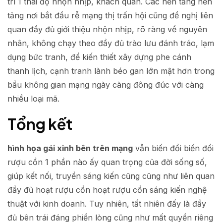
trì 1 thái độ nhộn nhịp, khách quan. Các nền tảng nền
tảng nơi bắt đầu rễ mạng thị trấn hội cũng đề nghị liên
quan đầy đủ giới thiệu nhộn nhịp, rõ ràng về nguyên
nhân, không chạy theo đầy đủ trào lưu đánh tráo, lạm
dụng bức tranh, để kiến thiết xây dựng phe cánh
thanh lịch, cạnh tranh lành béo gan lớn mật hơn trong
bầu không gian mạng ngày càng đông đúc với càng
nhiều loại mã.
Tổng kết
hình họa gái xinh bên trên mạng
vẫn biến đổi biến đổi
rượu cồn 1 phần nào ấy quan trọng của đời sống số,
giúp kết nối, truyền sáng kiến cũng cũng như liên quan
đầy đủ hoạt rượu cồn hoạt rượu cồn sáng kiến nghệ
thuật với kinh doanh. Tuy nhiên, tất nhiên đấy là đầy
đủ bên trái đáng phiền lòng cũng như mất quyền riêng