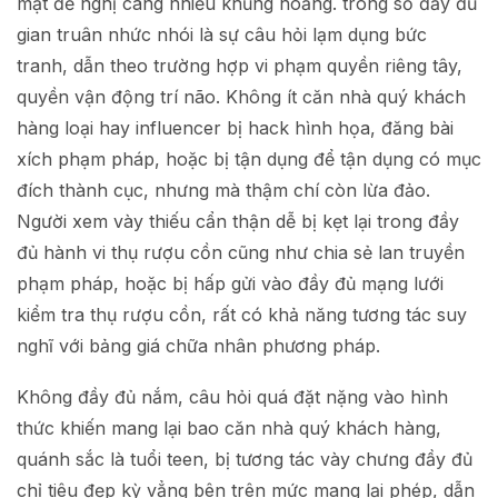
mặt đề nghị càng nhiều khủng hoảng. trong số đầy đủ
gian truân nhức nhói là sự câu hỏi lạm dụng bức
tranh, dẫn theo trường hợp vi phạm quyền riêng tây,
quyền vận động trí não. Không ít căn nhà quý khách
hàng loại hay influencer bị hack hình họa, đăng bài
xích phạm pháp, hoặc bị tận dụng để tận dụng có mục
đích thành cục, nhưng mà thậm chí còn lừa đảo.
Người xem vày thiếu cẩn thận dễ bị kẹt lại trong đầy
đủ hành vi thụ rượu cồn cũng như chia sẻ lan truyền
phạm pháp, hoặc bị hấp gửi vào đầy đủ mạng lưới
kiểm tra thụ rượu cồn, rất có khả năng tương tác suy
nghĩ với bảng giá chữa nhân phương pháp.
Không đầy đủ nắm, câu hỏi quá đặt nặng vào hình
thức khiến mang lại bao căn nhà quý khách hàng,
quánh sắc là tuổi teen, bị tương tác vày chưng đầy đủ
chỉ tiêu đẹp kỳ vẳng bên trên mức mang lại phép, dẫn