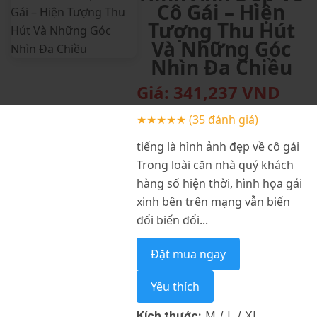
Cô Gái – Hiện
Tượng Thu Hút
Và Những Góc
Nhìn Đa Chiều
Giá:
341,237
VND
★★★★★
(35 đánh giá)
tiếng là hình ảnh đẹp về cô gái
Trong loài căn nhà quý khách
hàng số hiện thời, hình họa gái
xinh bên trên mạng vẫn biến
đổi biến đổi...
Đặt mua ngay
Yêu thích
Kích thước:
M / L / XL