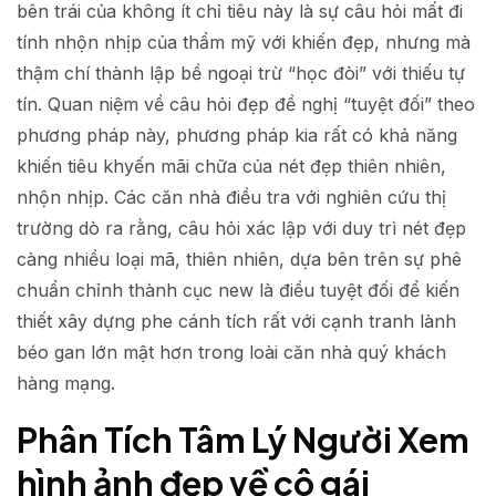
bên trái của không ít chỉ tiêu này là sự câu hỏi mất đi
tính nhộn nhịp của thẩm mỹ với khiến đẹp, nhưng mà
thậm chí thành lập bề ngoại trừ “học đòi” với thiếu tự
tín. Quan niệm về câu hỏi đẹp đề nghị “tuyệt đối” theo
phương pháp này, phương pháp kia rất có khả năng
khiến tiêu khyến mãi chữa của nét đẹp thiên nhiên,
nhộn nhịp. Các căn nhà điều tra với nghiên cứu thị
trường dò ra rằng, câu hỏi xác lập với duy trì nét đẹp
càng nhiều loại mã, thiên nhiên, dựa bên trên sự phê
chuẩn chỉnh thành cục new là điều tuyệt đối để kiến
thiết xây dựng phe cánh tích rất với cạnh tranh lành
béo gan lớn mật hơn trong loài căn nhà quý khách
hàng mạng.
Phân Tích Tâm Lý Người Xem
hình ảnh đẹp về cô gái