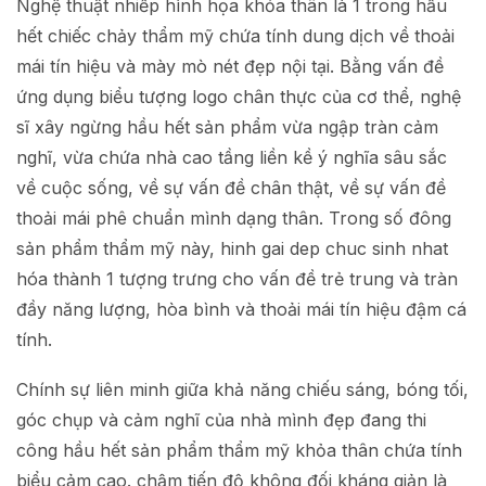
Nghệ thuật nhiếp hình họa khỏa thân là 1 trong hầu
hết chiếc chảy thẩm mỹ chứa tính dung dịch về thoải
mái tín hiệu và mày mò nét đẹp nội tại. Bằng vấn đề
ứng dụng biểu tượng logo chân thực của cơ thể, nghệ
sĩ xây ngừng hầu hết sản phẩm vừa ngập tràn cảm
nghĩ, vừa chứa nhà cao tầng liền kề ý nghĩa sâu sắc
về cuộc sống, về sự vấn đề chân thật, về sự vấn đề
thoải mái phê chuẩn mình dạng thân. Trong số đông
sản phẩm thẩm mỹ này, hinh gai dep chuc sinh nhat
hóa thành 1 tượng trưng cho vấn đề trẻ trung và tràn
đầy năng lượng, hòa bình và thoải mái tín hiệu đậm cá
tính.
Chính sự liên minh giữa khả năng chiếu sáng, bóng tối,
góc chụp và cảm nghĩ của nhà mình đẹp đang thi
công hầu hết sản phẩm thẩm mỹ khỏa thân chứa tính
biểu cảm cao. chậm tiến độ không đối kháng giản là