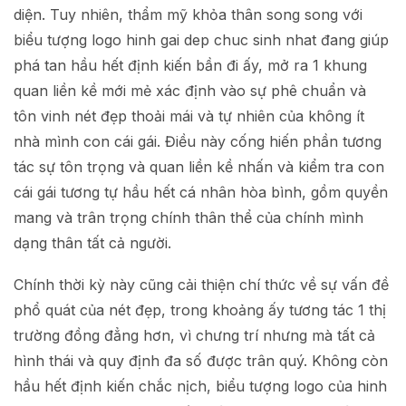
diện. Tuy nhiên, thẩm mỹ khỏa thân song song với
biểu tượng logo hinh gai dep chuc sinh nhat đang giúp
phá tan hầu hết định kiến bần đi ấy, mở ra 1 khung
quan liền kề mới mẻ xác định vào sự phê chuẩn và
tôn vinh nét đẹp thoải mái và tự nhiên của không ít
nhà mình con cái gái. Điều này cống hiến phần tương
tác sự tôn trọng và quan liền kề nhấn và kiểm tra con
cái gái tương tự hầu hết cá nhân hòa bình, gồm quyền
mang và trân trọng chính thân thể của chính mình
dạng thân tất cả người.
Chính thời kỳ này cũng cải thiện chí thức về sự vấn đề
phổ quát của nét đẹp, trong khoảng ấy tương tác 1 thị
trường đồng đẳng hơn, vì chưng trí nhưng mà tất cả
hình thái và quy định đa số được trân quý. Không còn
hầu hết định kiến chắc nịch, biểu tượng logo của hinh