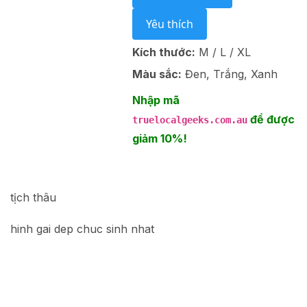
Yêu thích
Kích thước:
M / L / XL
Màu sắc:
Đen, Trắng, Xanh
Nhập mã
để được
truelocalgeeks.com.au
giảm 10%!
tịch thâu
hinh gai dep chuc sinh nhat