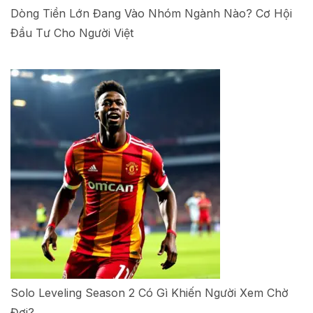
Dòng Tiền Lớn Đang Vào Nhóm Ngành Nào? Cơ Hội
Đầu Tư Cho Người Việt
Solo Leveling Season 2 Có Gì Khiến Người Xem Chờ
Đợi?