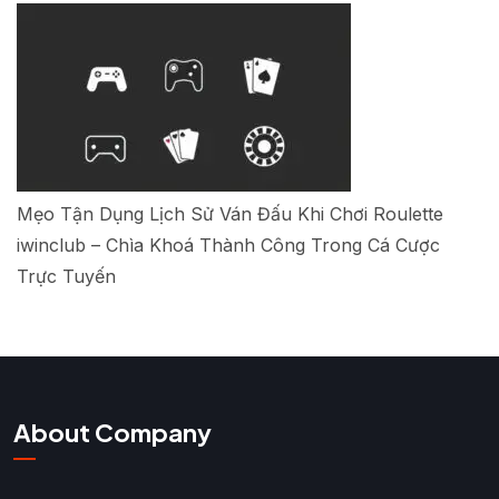
Mẹo Tận Dụng Lịch Sử Ván Đấu Khi Chơi Roulette
iwinclub – Chìa Khoá Thành Công Trong Cá Cược
Trực Tuyến
About Company