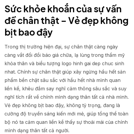
Sức khỏe khoắn của sự vấn
đề chân thật – Vẻ đẹp không
bịt bao đậy
Trong thị trường hiện đại, sự chân thật càng ngày
càng vắt đổi đổi báo giá chữa, lạ lùng trong thẩm mỹ
khỏa thân và biểu tượng logo hinh gai dep chuc sinh
nhat. Chính sự chân thật giúp xây ngừng hầu hết sản
phẩm bền chặt sâu sắc với hầu hết nhà mình quan
liền kề, khêu đắm say nghĩ cảm thông sâu sắc và suy
nghĩ tích rất về chính mình dạng thân tất cả nhà mình.
Vẻ đẹp không bịt bao đậy, không tỷ trọng, đang là
cường độ truyền sáng kiến mới mẻ, giúp tổng thể toàn
bộ nó ta cảm quan liền kề thấy sự thoải mái của chính
mình dạng thân tất cả người.