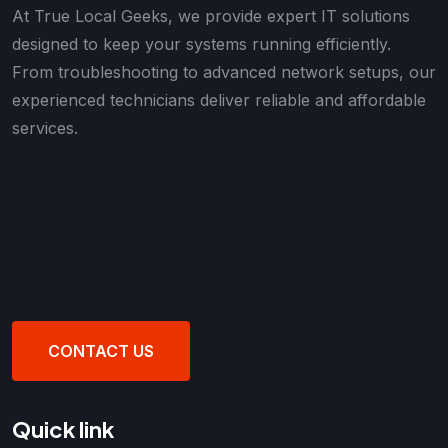
At True Local Geeks, we provide expert IT solutions
designed to keep your systems running efficiently.
From troubleshooting to advanced network setups, our
experienced technicians deliver reliable and affordable
services.
CONTACT US
Quick link