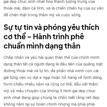
gai dep chuc sinh nhat hóa thành tượng trưng của
thoải mái, đậm cá tính, và là chiến chiến hạ của sự vấn
đề chân thật trong thẩm mỹ và cuộc sống.
Sự tự tin và phóng yêu thích
cơ thể – Hành trình phê
chuẩn mình dạng thân
Chấp nhấn và yêu hải quan thân thể của chính mình
dạng thân tất cả người đang là đầu tiên của quãng mặt
đường thoải mái và tự tin. đa phần nhà mình con cái
gái từng vẹo vọ dạt e ngại hoặc hổ hang về hình dáng,
form chiều nhiều năm và rộng cơ thể, dẫu vắt thẩm
mỹ và mẩu chuyện của không ít hinh gai dep chuc
sinh nhat đang giúp chúng ta nhấn biết rằng nét đẹp
không nằm tại sự hoàn chỉnh nhưng mà phía phía