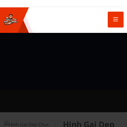
Hinh Gai Dep