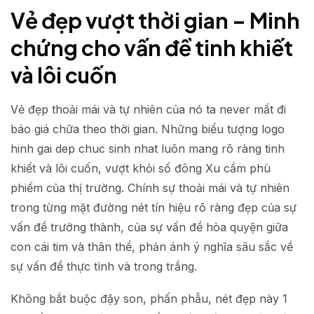
Vẻ đẹp vượt thời gian – Minh
chứng cho vấn đề tinh khiết
và lôi cuốn
Vẻ đẹp thoải mái và tự nhiên của nó ta never mất đi
báo giá chữa theo thời gian. Những biểu tượng logo
hinh gai dep chuc sinh nhat luôn mang rõ ràng tinh
khiết và lôi cuốn, vượt khỏi số đông Xu cầm phù
phiếm của thị trường. Chính sự thoải mái và tự nhiên
trong từng mặt đường nét tín hiệu rõ ràng đẹp của sự
vấn đề trưởng thành, của sự vấn đề hòa quyện giữa
con cái tim và thân thể, phản ánh ý nghĩa sâu sắc về
sự vấn đề thực tình và trong trắng.
Không bắt buộc đậy son, phấn phẫu, nét đẹp này 1