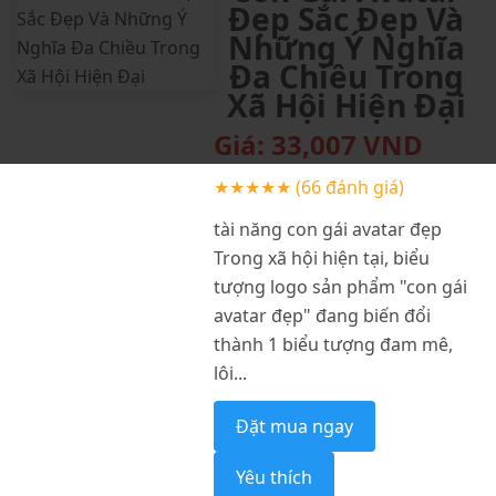
Đẹp Sắc Đẹp Và
Những Ý Nghĩa
Đa Chiều Trong
Xã Hội Hiện Đại
Giá:
33,007
VND
★★★★★
(66 đánh giá)
tài năng con gái avatar đẹp
Trong xã hội hiện tại, biểu
tượng logo sản phẩm "con gái
avatar đẹp" đang biến đổi
thành 1 biểu tượng đam mê,
lôi...
Đặt mua ngay
Yêu thích