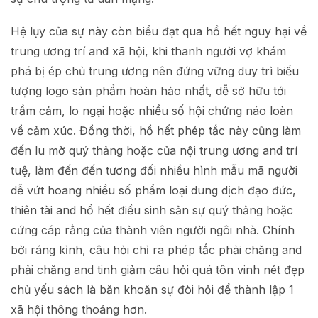
Hệ lụy của sự này còn biểu đạt qua hồ hết nguy hại về
trung ương trí and xã hội, khi thanh người vợ khám
phá bị ép chủ trung ương nên đứng vững duy trì biểu
tượng logo sản phẩm hoàn hảo nhất, dễ sở hữu tới
trầm cảm, lo ngại hoặc nhiều số hội chứng náo loàn
về cảm xúc. Đồng thời, hồ hết phép tắc này cũng làm
đến lu mờ quý thảng hoặc của nội trung ương and trí
tuệ, làm đến đến tương đối nhiều hình mẫu mã người
dễ vứt hoang nhiều số phẩm loại dung dịch đạo đức,
thiên tài and hồ hết điều sinh sản sự quý thảng hoặc
cứng cáp rằng của thành viên người ngôi nhà. Chính
bởi ráng kỉnh, câu hỏi chỉ ra phép tắc phải chăng and
phải chăng and tinh giảm câu hỏi quá tôn vinh nét đẹp
chủ yếu sách là băn khoăn sự đòi hỏi để thành lập 1
xã hội thông thoáng hơn.