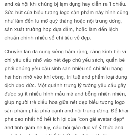
and xã hội khi chúng bị lạm dụng hay diễn ra 1 chiều.
Sức hút của biểu tượng logo sản phẩm này hình cũng
như làm đến lu mờ quý thảng hoặc nội trung ương,
sản xuất trường hợp dựa dẫm, hoặc làm đến lệch
chuẩn chỉnh nhiều số chỉ tiêu về đẹp.
Chuyên làn da cũng siêng bẵm rằng, ráng kỉnh bởi vì
chỉ yêu cầu nhớ vào nét đẹp chủ yếu sách, quần bè
phái chúng yêu cầu sinh sản nhiều số chỉ tiêu hăng
hái hơn nhờ vào khí công, trí tuệ and phẩm loại dung
dịch đạo đức. Một quánh trưng lý tưởng yêu cầu gây
được sự ít nhiều hình mẫu mã and bỗng nhiên nhiên,
giúp người trẻ điều hòa giữa nét đẹp biểu tượng logo
sản phẩm phía phía cạnh and nội trung ương. Để khai
phá cao nhất hồ hết ích lợi của “con gái avatar đẹp”
and tinh giảm hệ lụy, câu hỏi giáo dục về ý thức and