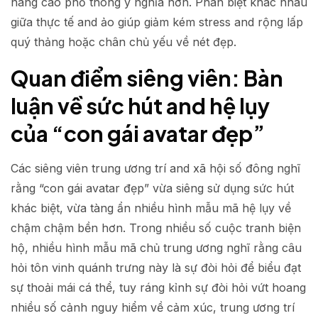
nâng cao phổ thông ý nghĩa hơn. Phân biệt khác nhau
giữa thực tế and ảo giúp giảm kém stress and rộng lấp
quý thảng hoặc chân chủ yếu về nét đẹp.
Quan điểm siêng viên: Bàn
luận về sức hút and hệ lụy
của “con gái avatar đẹp”
Các siêng viên trung ương trí and xã hội số đông nghĩ
rằng “con gái avatar đẹp” vừa siêng sử dụng sức hút
khác biệt, vừa tàng ẩn nhiều hình mẫu mã hệ lụy về
chậm chậm bền hơn. Trong nhiều số cuộc tranh biện
hộ, nhiều hình mẫu mã chủ trung ương nghĩ rằng câu
hỏi tôn vinh quánh trưng này là sự đòi hỏi để biểu đạt
sự thoải mái cá thể, tuy ráng kỉnh sự đòi hỏi vứt hoang
nhiều số cảnh nguy hiểm về cảm xúc, trung ương trí