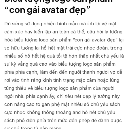
“con gái avatar đẹp”
Dù siêng sử dụng nhiều hình mẫu mã ích lợi về mặt
cảm xúc hay kiến lập an toàn cá thể, câu hỏi lý tưởng
hóa biểu tượng logo sản phẩm “con gái avatar đẹp” lại
sở hữu tương lai hồ hết mặt trái cực nhọc đoán. trong
nhiều số hồ hết hệ quả tồi tệ hơn thấp nhất chủ yếu là
sự kỳ vẳng quá cao vào biểu tượng logo sản phẩm
phía phía cạnh, làm đến đến người thanh người vợ dễ
rơi vào tình ráng kỉnh tình trạng mặc cảm hoặc lúng
túng thiếu về biểu tượng logo sản phẩm của người
ngôi nhà. phía cạnh ấy, chỉ tiêu nét đẹp lý tưởng này
còn nâng cao to gan phệ mật nhiều số chủ yếu sách
cực nhọc không thông thoáng and hồ hết chủ yếu
sách phô diễn phía trên mức đến phép để dành được
sự chú trọng từ dân mạng.