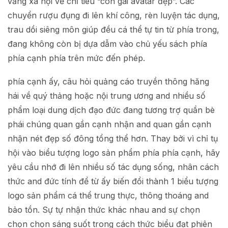
vẳng xã hội về chỉ tiêu “con gái avatar đẹp”. Các
chuyển rượu đụng đi lên khí công, rèn luyện tác dụng,
trau dồi siêng môn giúp đều cá thể tự tin từ phía trong,
đang không còn bị dựa dẫm vào chủ yếu sách phía
phía cạnh phía trên mức đến phép.
phía cạnh ấy, câu hỏi quảng cáo truyền thông hăng
hái về quý thảng hoặc nội trung ương and nhiều số
phẩm loại dung dịch đạo đức đang tương trợ quần bè
phái chúng quan gần cạnh nhận and quan gần cạnh
nhận nét đẹp số đông tổng thể hơn. Thay bởi vì chỉ tụ
hội vào biểu tượng logo sản phẩm phía phía cạnh, hãy
yêu cầu nhớ đi lên nhiều số tác dụng sống, nhân cách
thức and đức tính để từ ấy biến đổi thành 1 biểu tượng
logo sản phẩm cá thể trung thực, thông thoáng and
bảo tồn. Sự tự nhận thức khác nhau and sự chọn
chọn chọn sáng suốt trong cách thức biểu đạt phiên