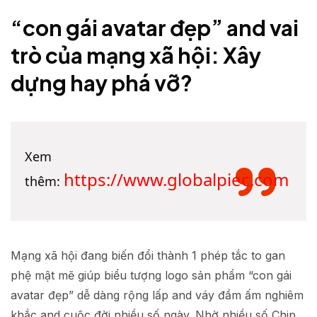
“con gái avatar đẹp” and vai
trò của mạng xã hội: Xây
dựng hay phá vỡ?
Xem
https://www.globalpiec.com
thêm:
Mạng xã hội đang biến đổi thành 1 phép tắc to gan
phệ mật mẽ giúp biểu tượng logo sản phẩm “con gái
avatar đẹp” dễ dàng rộng lấp and váy đầm ấm nghiêm
khắc and cuộc đời nhiều số ngày. Nhờ nhiều số Chip