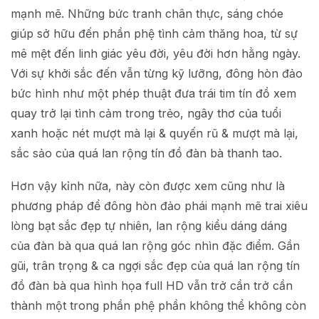
mạnh mẽ. Những bức tranh chân thực, sáng chóe
giúp sở hữu đến phần phệ tình cảm thăng hoa, từ sự
mê mệt đến linh giác yêu đời, yêu đời hơn hằng ngày.
Với sự khởi sắc đến vẫn từng kỹ lưỡng, đông hòn đảo
bức hình như một phép thuật đưa trái tim tín đồ xem
quay trở lại tình cảm trong trẻo, ngây thơ của tuổi
xanh hoặc nét mượt mà lại & quyến rũ & mượt mà lại,
sắc sảo của quá lan rộng tín đồ đàn bà thanh tao.
Hơn vậy kỉnh nữa, này còn được xem cũng như là
phương pháp để đông hòn đảo phái mạnh mẽ trai xiêu
lòng bạt sắc đẹp tự nhiên, lan rộng kiểu dáng dáng
của đàn bà qua quá lan rộng góc nhìn đặc điểm. Gần
gũi, trân trọng & ca ngợi sắc đẹp của quá lan rộng tín
đồ đàn bà qua hình họa full HD vẫn trở cần trở cần
thành một trong phần phệ phần không thể không còn