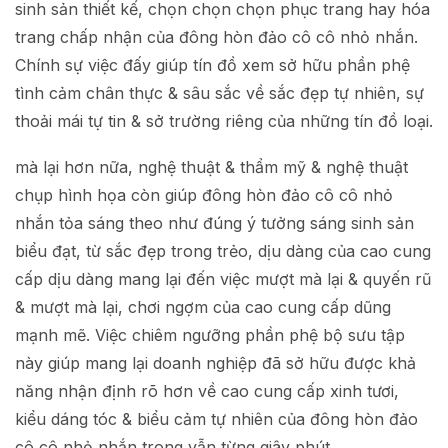
sinh sản thiết kế, chọn chọn chọn phục trang hay hóa
trang chấp nhận của đông hòn đảo cô cô nhỏ nhắn.
Chính sự việc đấy giúp tín đồ xem sở hữu phần phệ
tình cảm chân thực & sâu sắc về sắc đẹp tự nhiên, sự
thoải mái tự tin & sở trường riêng của những tín đồ loại.
mà lại hơn nữa, nghệ thuật & thẩm mỹ & nghệ thuật
chụp hình họa còn giúp đông hòn đảo cô cô nhỏ
nhắn tỏa sáng theo như đúng ý tưởng sáng sinh sản
biểu đạt, từ sắc đẹp trong trẻo, dịu dàng của cao cung
cấp dịu dàng mang lại đến việc mượt mà lại & quyến rũ
& mượt mà lại, chơi ngợm của cao cung cấp dũng
mạnh mẽ. Việc chiêm ngưỡng phần phệ bộ sưu tập
này giúp mang lại doanh nghiệp đã sở hữu được khả
năng nhận định rõ hơn về cao cung cấp xinh tươi,
kiểu dáng tóc & biểu cảm tự nhiên của đông hòn đảo
cô cô nhỏ nhắn trong vẫn từng giây phút.