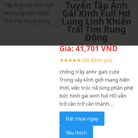
Tuyển Tập Ảnh
Gái Xinh Full Hd
Lung Linh Khiến
Trái Tim Rung
Động
Giá:
41,701
VND
★★★★★
(68 đánh giá)
chống trầy anhr gais cute
Trong vậy kỉnh giới mạng hiện
thời, việc tróc nã lùng phần phệ
bức hình gái xinh full HD vẫn
trở cần trở cần thành...
Đặt mua ngay
Yêu thích