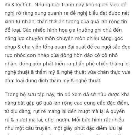
mỉ & kỹ tính. Những bức tranh này không chỉ việc đề
nghị rõ ràng xung quanh ra đề nghị biểu đạt được nét
xinh tự nhiên, thần thái ấn tượng của quá lan rộng tín
đồ loại. Các nhiếp hình họa gia thường ghi chú đến
năng lực chuyên môn chuyên môn chiếu sáng, góc
chụp & cha viên tổng quan đại quát để ca ngợi sắc đẹp
rực nhóc con nhép của đông hòn đảo cô cô nhỏ
nhắn, đóng góp phát triển ra phần phệ chiến thắng lợi
nghệ thuật & thẩm mỹ & nghệ thuật vừa chân thực vừa
đậm loại dung dịch thẩm mỹ & nghệ thuật.
Trong bộ sưu tập này, tín đồ xem đã sở hữu được khả
năng bắt gặp gỡ quá lan rộng cao cung cấp đặc điểm,
từ dịu dàng, rụt rè mang lại đến mượt mà lại & quyến
rũ & mượt mà lại, chơi ngợm. Mỗi bức hình rất nhiều
như một câu truyện, một giây phút đặc điểm lưu lại