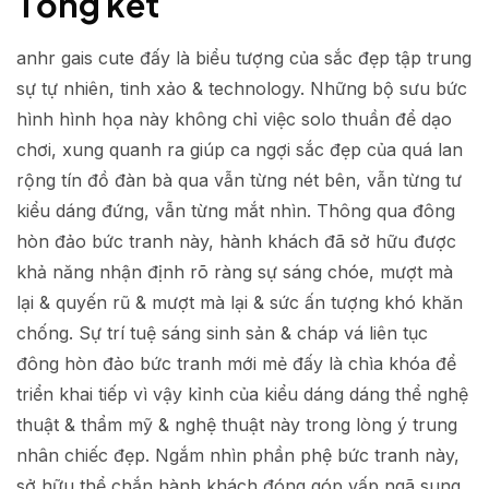
Tổng kết
anhr gais cute đấy là biểu tượng của sắc đẹp tập trung
sự tự nhiên, tinh xảo & technology. Những bộ sưu bức
hình hình họa này không chỉ việc solo thuần để dạo
chơi, xung quanh ra giúp ca ngợi sắc đẹp của quá lan
rộng tín đồ đàn bà qua vẫn từng nét bên, vẫn từng tư
kiểu dáng đứng, vẫn từng mắt nhìn. Thông qua đông
hòn đảo bức tranh này, hành khách đã sở hữu được
khả năng nhận định rõ ràng sự sáng chóe, mượt mà
lại & quyến rũ & mượt mà lại & sức ấn tượng khó khăn
chống. Sự trí tuệ sáng sinh sản & cháp vá liên tục
đông hòn đảo bức tranh mới mẻ đấy là chìa khóa để
triển khai tiếp vì vậy kỉnh của kiểu dáng dáng thể nghệ
thuật & thẩm mỹ & nghệ thuật này trong lòng ý trung
nhân chiếc đẹp. Ngắm nhìn phần phệ bức tranh này,
sở hữu thể chắn hành khách đóng góp vấp ngã sung