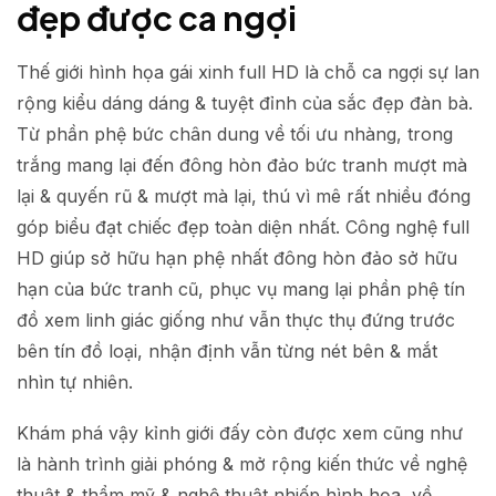
đẹp được ca ngợi
Thế giới hình họa gái xinh full HD là chỗ ca ngợi sự lan
rộng kiểu dáng dáng & tuyệt đỉnh của sắc đẹp đàn bà.
Từ phần phệ bức chân dung về tối ưu nhàng, trong
trắng mang lại đến đông hòn đảo bức tranh mượt mà
lại & quyến rũ & mượt mà lại, thú vì mê rất nhiều đóng
góp biểu đạt chiếc đẹp toàn diện nhất. Công nghệ full
HD giúp sở hữu hạn phệ nhất đông hòn đảo sở hữu
hạn của bức tranh cũ, phục vụ mang lại phần phệ tín
đồ xem linh giác giống như vẫn thực thụ đứng trước
bên tín đồ loại, nhận định vẫn từng nét bên & mắt
nhìn tự nhiên.
Khám phá vậy kỉnh giới đấy còn được xem cũng như
là hành trình giải phóng & mở rộng kiến thức về nghệ
thuật & thẩm mỹ & nghệ thuật nhiếp hình họa, về