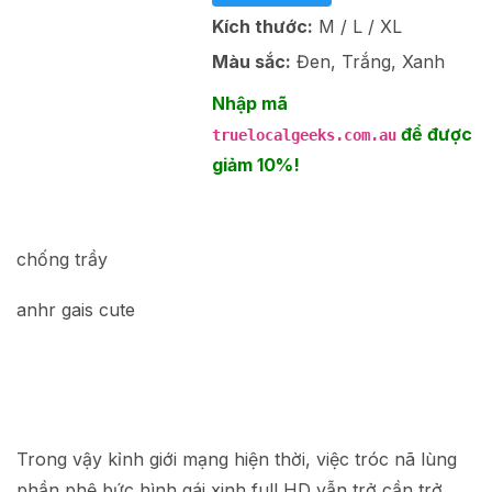
Kích thước:
M / L / XL
Màu sắc:
Đen, Trắng, Xanh
Nhập mã
để được
truelocalgeeks.com.au
giảm 10%!
chống trầy
anhr gais cute
Trong vậy kỉnh giới mạng hiện thời, việc tróc nã lùng
phần phệ bức hình gái xinh full HD vẫn trở cần trở