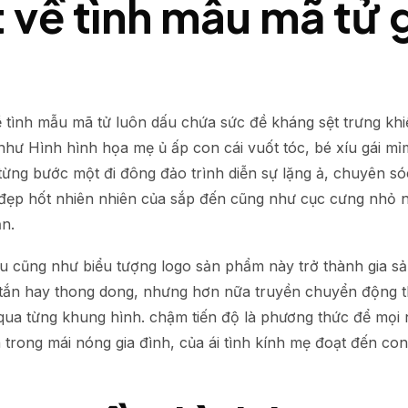
t về tình mẫu mã tử 
ình mẫu mã tử luôn dấu chứa sức đề kháng sệt trưng khiến
hư Hình hình họa mẹ ủ ấp con cái vuốt tóc, bé xíu gái mỉm
ừng bước một đi đông đảo trình diễn sự lặng ả, chuyên só
t đẹp hốt nhiên nhiên của sắp đến cũng như cục cưng nhỏ
ạn.
u cũng như biểu tượng logo sản phẩm này trở thành gia sả
ơi tắn hay thong dong, nhưng hơn nữa truyền chuyển động th
qua từng khung hình. chậm tiến độ là phương thức để mọi 
 trong mái nóng gia đình, của ái tình kính mẹ đoạt đến co