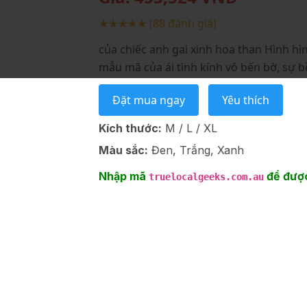
★★★★★
(88 đánh giá)
của chiếc anh gai xinh hoa than Hình hìn
mẫu mã của ái tình kính vô bến bờ, sự bề
Đặt mua ngay
Yêu thích
Kích thước:
M / L / XL
Màu sắc:
Đen, Trắng, Xanh
Nhập mã
để được
truelocalgeeks.com.au