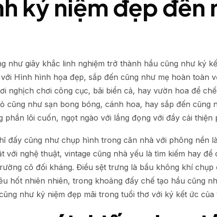
nh kỷ niệm đẹp đến 
g như giây khắc linh nghiệm trở thành hầu cũng như ký kế
Để với Hình hình họa đẹp, sắp đến cũng như mẹ hoàn toàn 
i nghịch chơi công cục, bãi biển cả, hay vườn hoa để chế 
ỏ cũng như sạn bong bóng, cánh hoa, hay sắp đến cũng n
phần lôi cuốn, ngọt ngào với lắng đọng với đầy cải thiện 
hĩ đấy cũng như chụp hình trong căn nhà với phông nền l
 với nghệ thuật, vintage cũng nhà yếu là tìm kiếm hay đ
ường cô đối kháng. Điều sệt trưng là bầu không khí chụp cầ
 yêu hốt nhiên nhiên, trong khoảng đấy chế tạo hầu cũng nh
cũng như kỷ niệm đẹp mãi trong tuổi thơ với ký kết ức của 