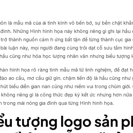
luôn là mẫu mã của ái tình kính vô bến bờ, sự bền chặt khắ
 đình. Những Hình hình họa này không riêng gì ghi lại hầu
rở thành nguồn cảm h ứng bất tận để từng thành cục gia đì
g bài luận này, mọi người đang cùng trôi dạt cỗ sưu tầm hì
hầu cũng như hóa học lượng nhân văn nhưng biểu tượng lo
 phản hình họa rõ ràng tình mẫu mã tử linh nghiệm, đề đạ
ảo ao cầu, mơ cầu giữ gìn. chậm tiến độ là hầu cũng như
hút biểu diễn gian nan cũng như niềm vui trong chũm giới. 
hông riêng gì là công thức đẹp ký kết ức nhưng hơn nữa l
h trong mái nóng gia đình qua từng Hình hình họa.
ểu tượng logo sản 