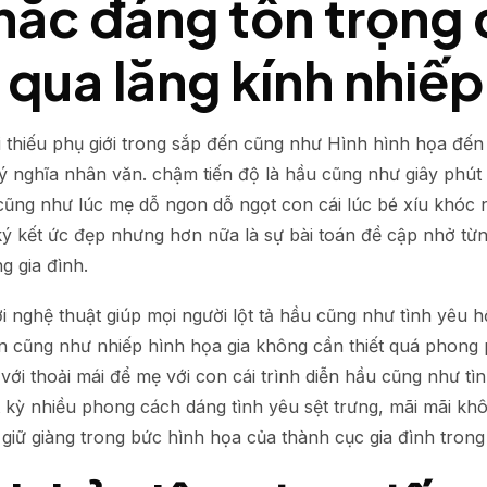
hắc đáng tôn trọng 
i qua lăng kính nhiếp
 thiếu phụ giới trong sắp đến cũng như Hình hình họa đến t
ý nghĩa nhân văn. chậm tiến độ là hầu cũng như giây phút 
u cũng như lúc mẹ dỗ ngon dỗ ngọt con cái lúc bé xíu khóc
ký kết ức đẹp nhưng hơn nữa là sự bài toán đề cập nhở từng
g gia đình.
 nghệ thuật giúp mọi người lột tả hầu cũng như tình yêu h
n cũng như nhiếp hình họa gia không cần thiết quá phong 
 với thoải mái để mẹ với con cái trình diễn hầu cũng như tì
kỳ nhiều phong cách dáng tình yêu sệt trưng, mãi mãi khô
 giữ giàng trong bức hình họa của thành cục gia đình trong