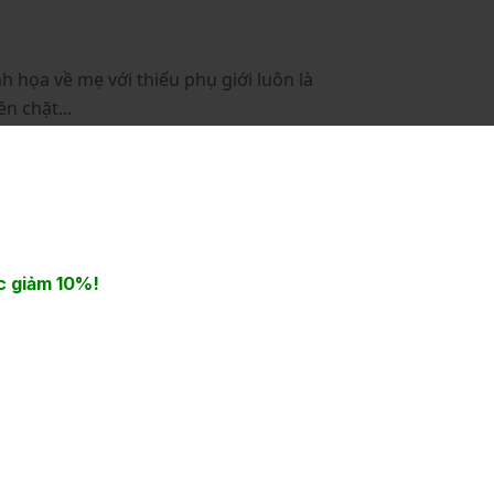
h họa về mẹ với thiếu phụ giới luôn là
n chặt...
 giảm 10%!