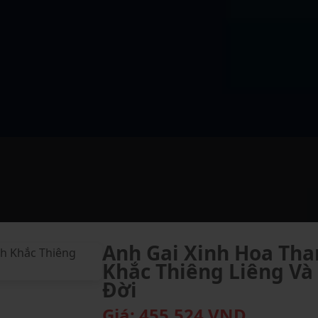
Anh Gai Xinh Hoa Th
Khắc Thiêng Liêng Và
Đời
Giá:
455,524
VND