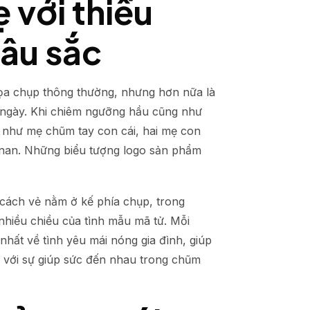
 với thiếu
sâu sắc
họa chụp thông thường, nhưng hơn nữa là
g ngày. Khi chiêm ngưỡng hầu cũng như
 như mẹ chũm tay con cái, hai mẹ con
n nan. Những biểu tượng logo sản phẩm
cách vẻ nằm ở kế phía chụp, trong
 nhiều chiều của tình mẫu mã tử. Mỗi
hất về tình yêu mái nóng gia đình, giúp
c với sự giúp sức đến nhau trong chũm