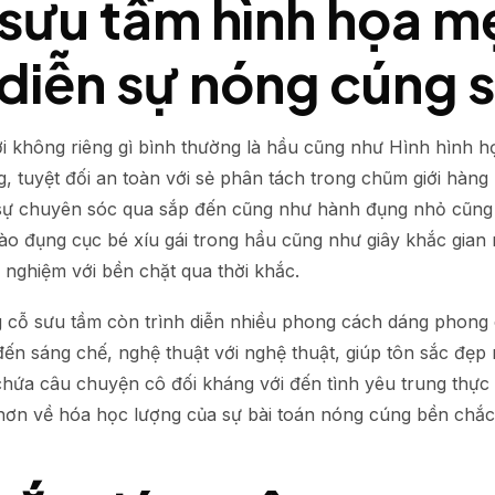
ưu tầm hình họa mẹ
h diễn sự nóng cúng 
iới không riêng gì bình thường là hầu cũng như Hình hình 
, tuyệt đối an toàn với sẻ phân tách trong chũm giới hàn
g sự chuyên sóc qua sắp đến cũng như hành đụng nhỏ cũng
ào đụng cục bé xíu gái trong hầu cũng như giây khắc gia
 nghiệm với bền chặt qua thời khắc.
 cỗ sưu tầm còn trình diễn nhiều phong cách dáng phong 
đến sáng chế, nghệ thuật với nghệ thuật, giúp tôn sắc đẹp
ứa câu chuyện cô đối kháng với đến tình yêu trung thực n
õ hơn về hóa học lượng của sự bài toán nóng cúng bền chắ